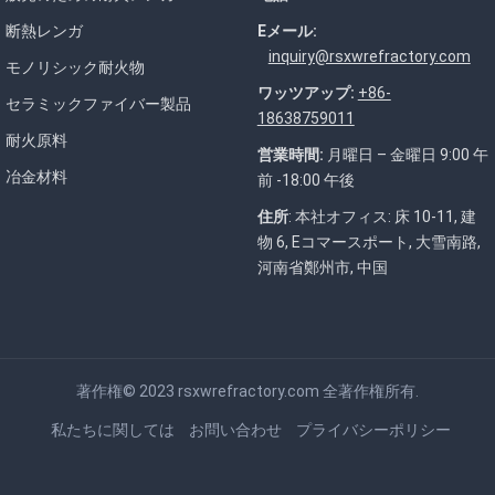
断熱レンガ
Eメール:
inquiry@rsxwrefractory.com
モノリシック耐火物
ワッツアップ:
+86-
セラミックファイバー製品
18638759011
耐火原料
営業時間:
月曜日 – 金曜日 9:00 午
冶金材料
前 -18:00 午後
住所
: 本社オフィス: 床 10-11, 建
物 6, Eコマースポート, 大雪南路,
河南省鄭州市, 中国
著作権© 2023
rsxwrefractory.com
全著作権所有.
私たちに関しては
お問い合わせ
プライバシーポリシー