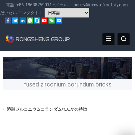
電話:
+86-18638759011
Eメール:
inquiry@rsxwrefractory.com
だいたい
コンタクト
|
fused zirconium corundum bricks
溶融ジルコニウムコランダムれんがの特徴